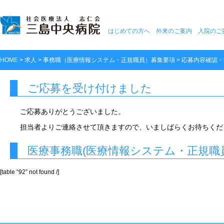
はじめての方へ
外来のご案内
入院のご
HOME
>
求人
>
事務職（医療情報システム・正規職員）募集要項
>
応募内容確認・
員)
ご応募を受け付けました
ご応募ありがとうございました。
担当者よりご連絡させて頂きますので、いましばらくお待ちくだ
医療事務職(医療情報システム・正規職
[table “92” not found /]